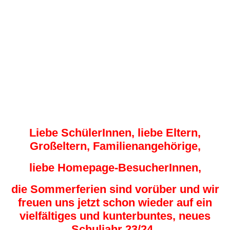
In enger Kooperation mit dem TSV Schelklingen fand am
vergangenen Freitag der alljährliche Sporttag für die Klassen 3 + 4
statt. In den Sportarten Judo, Tischtennis und Turnen wurden
vielfältige Bewegungserfahrungen gesammelt. Die SchülerInnen
hatten sichtlich Spaß dabei.
Liebe SchülerInnen, liebe Eltern,
Großeltern, Familienangehörige,
liebe Homepage-BesucherInnen,
die Sommerferien sind vorüber und wir
freuen uns jetzt schon wieder auf ein
vielfältiges und kunterbuntes, neues
Schuljahr 23/24.