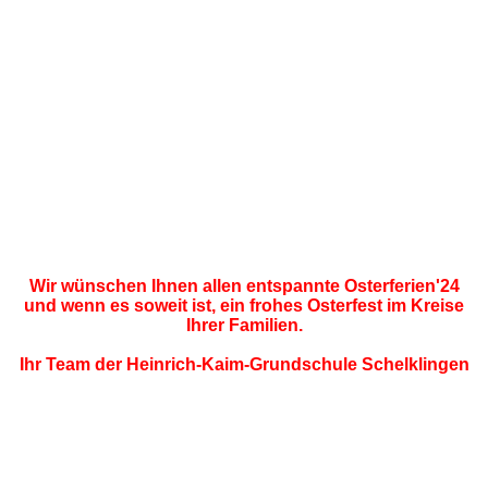
Mittwoch, bei der die Kinder der Klasse 4 stolz ihr Märchen
"Prinzessin Anna oder Wie man einen Helden findet" vor der
ganzen Schulgemeinschaft präsentierten.
Wir möchten uns an dieser Stelle herzlich bei allen
Lehrkräften, Schülerinnen und Schülern bedanken, die
diese Projektwoche zu einem unvergesslichen Erlebnis
gemacht haben. Es war schön zu sehen, wie sich alle
gemeinsam für ein Thema begeistern konnten und wie viel
Kreativität und Teamgeist dabei entstanden ist. Wir freuen
uns schon auf die nächste Projektwoche und sind gespannt,
welche Abenteuer uns dann erwarten werden.
Wir wünschen Ihnen allen entspannte Osterferien'24
und wenn es soweit ist, ein frohes Osterfest im Kreise
Ihrer Familien.
Ihr Team der Heinrich-Kaim-Grundschule Schelklingen
Vorrunde "Jugend trainiert für Olympia - Fußball"
in Oberstadion
(11.04.2024)