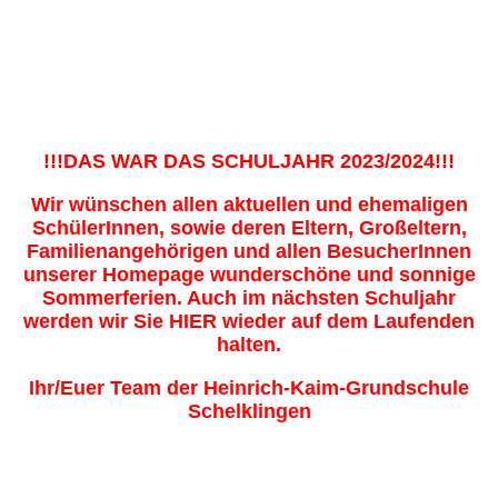
An unserer Schule ist immer was
los :-)
!!!DAS WAR DAS SCHULJAHR 2023/2024!!!
Wir wünschen allen aktuellen und ehemaligen
SchülerInnen, sowie deren Eltern, Großeltern,
Familienangehörigen und allen BesucherInnen
unserer Homepage wunderschöne und sonnige
Sommerferien. Auch im nächsten Schuljahr
werden wir Sie HIER wieder auf dem Laufenden
halten.
Ihr/Euer Team der Heinrich-Kaim-Grundschule
Schelklingen
Verabschiedung von unserer Frau Ziegler
(24.07.2024)