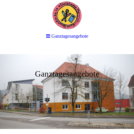
Ganztagesangebote
Ganztagesangebote
He
inrich-Kaim-
Grundschule
.